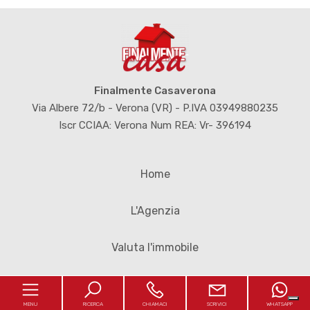
Finalmente Casaverona
Via Albere 72/b - Verona (VR) - P.IVA 03949880235
Iscr CCIAA: Verona Num REA: Vr- 396194
Home
L'Agenzia
Valuta l'immobile
Contatti
MENU
RICERCA
CHIAMACI
SCRIVICI
WHATSAPP