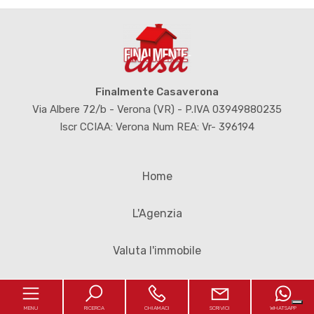
Finalmente Casaverona
Via Albere 72/b - Verona (VR) - P.IVA 03949880235
Iscr CCIAA: Verona Num REA: Vr- 396194
Home
L'Agenzia
Valuta l'immobile
Contatti
MENU
RICERCA
CHIAMACI
SCRIVICI
WHATSAPP