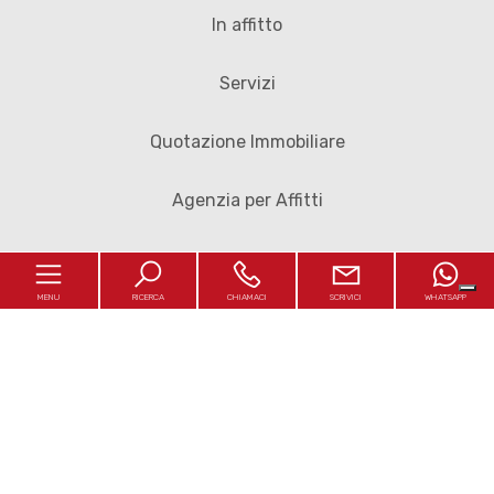
In affitto
Servizi
Quotazione Immobiliare
Agenzia per Affitti
Vendita di Casa
MENU
RICERCA
CHIAMACI
SCRIVICI
WHATSAPP
Affittare Casa a Verona
Affittare Una Stanza a Verona
Affittare Ufficio a Verona
Home
Vendere Ufficio a Verona