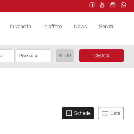
In vendita
In affitto
News
Servizi
CERCA
ALTRO
Schede
Lista