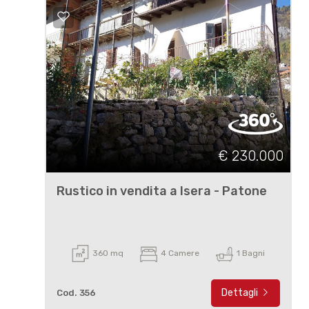
€ 230.000
Rustico in vendita a Isera - Patone
360 mq
4 Camere
1 Bagni
Dettagli
Cod. 356