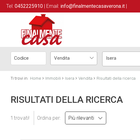
Tel:
0452225910
| Email:
info@finalmentecasaverona.it
|
Vendita
Isera
›
›
›
›
Ti trovi in:
Home
Immobili
Isera
Vendita
Risultati della ricerca
RISULTATI DELLA RICERCA
1 trovati!
Ordina per:
Più rilevanti