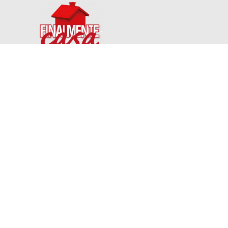
Finalmente Casaverona
Via Albere 72/b - Verona (VR) - P.IVA 03949880235
Iscr CCIAA: Verona Num REA: Vr- 396194